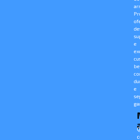
ar
Pr
of
de
su
e
ex
cu
be
c
du
e
se
ga
Q
c